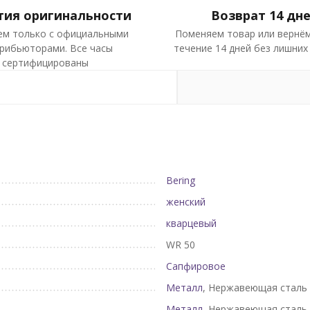
тия оригинальности
Возврат 14 дн
ем только с официальными
Поменяем товар или вернём
рибьюторами. Все часы
течение 14 дней без лишних
сертифицированы
Bering
женский
кварцевый
WR 50
Сапфировое
Металл
, Нержавеющая сталь
Металл
, Нержавеющая сталь