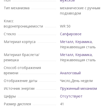
Пол
мужской
Тип механизма
механические с ручным
подзаводом
Класс
водонепроницаемости
WR 50
Стекло
Сапфировое
Материал корпуса
Металл
,
Керамика
,
Нержавеющая сталь
Материал браслета/
Металл
,
Керамика
,
ремешка
Нержавеющая сталь
Способ отображения
времени
Аналоговый
Отображение даты
Число,День недели
Источник энергии
Пружинный механизм
Цифры
Отсутствуют
Размер дисплея
41