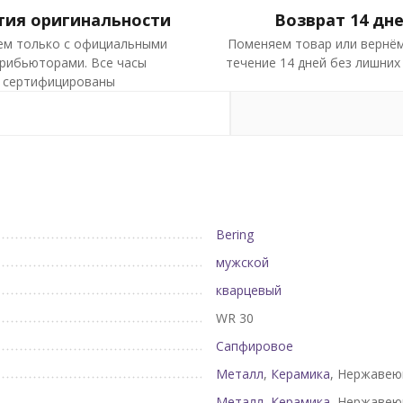
тия оригинальности
Возврат 14 дн
ем только с официальными
Поменяем товар или вернём
рибьюторами. Все часы
течение 14 дней без лишних
сертифицированы
Bering
мужской
кварцевый
WR 30
Сапфировое
Металл
,
Керамика
, Нержавею
Металл
,
Керамика
, Нержавею