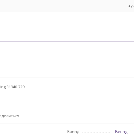
+7 
ing 31940-729
оделиться
Бренд
Bering