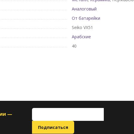
Аналоговый
От батарейки
Seiko VX51
Арабские
40
ции —