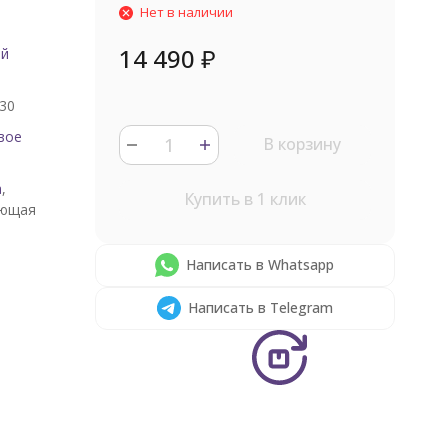
Нет в наличии
14 490
₽
ый
30
вое
В корзину
а
,
Купить в 1 клик
ющая
Написать в Whatsapp
Написать в Telegram