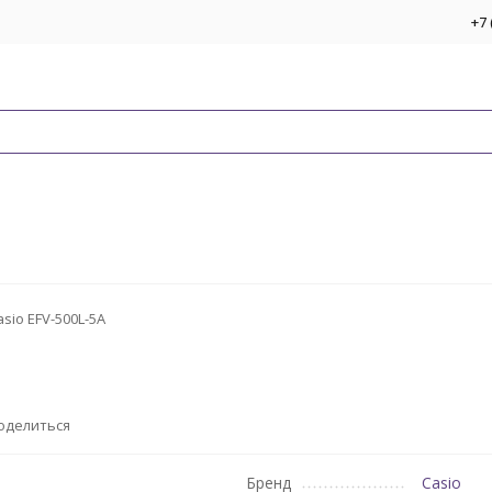
+7 
asio EFV-500L-5A
оделиться
Бренд
Casio