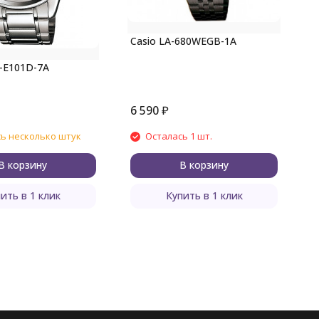
C
Casio LA-680WEGB-1A
-E101D-7A
6 590
₽
6
ь несколько штук
Осталась 1 шт.
В корзину
В корзину
ить в 1 клик
Купить в 1 клик