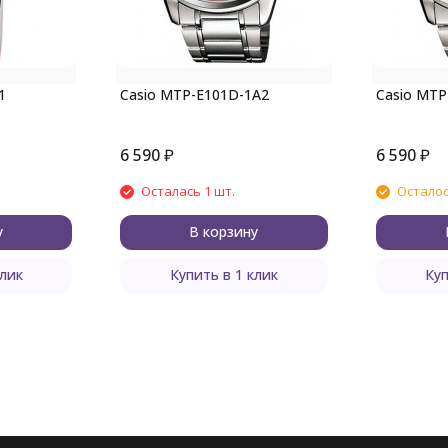
1
Casio MTP-E101D-1A2
Casio MTP
6 590
₽
6 590
₽
Осталась 1 шт.
Осталос
у
В корзину
клик
Купить в 1 клик
Куп