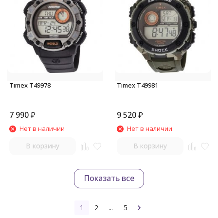
Timex T49978
Timex T49981
7 990
₽
9 520
₽
Нет в наличии
Нет в наличии
В корзину
В корзину
Показать все
1
2
...
5