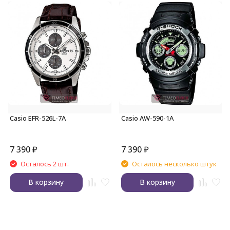
Casio EFR-526L-7A
Casio AW-590-1A
7 390
₽
7 390
₽
Осталось 2 шт.
Осталось несколько штук
В корзину
В корзину